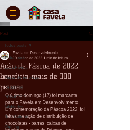
Post
Todos posts
Favela em Desenvolvimento
Todos posts
19 de abr. de 2022
1 min de leitura
Ação de Páscoa de 2022
Casa Favela
beneficia mais de 900
Vagas de emprego
pessoas
Relatórios
O último domingo (17) foi marcante 
PROJETOS
para o Favela em Desenvolvimento. 
Atividades
Em comemoração da Páscoa 2022, foi 
feita uma ação de distribuição de 
Rolé Cultural
chocolates - barras, caixas de 
Clipping