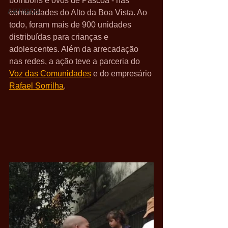
bombons e ovos de Páscoa - nas 
ARTIGOS
comunidades do Alto da Boa Vista. Ao 
todo, foram mais de 900 unidades 
distribuídas para crianças e 
adolescentes. Além da arrecadação 
nas redes, a ação teve a parceria do 
Voz das Comunidades
 e do empresário 
Rafael Sorrilha
.