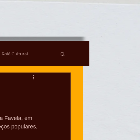
Rolé Cultural
sa Favela, em 
eços populares, 