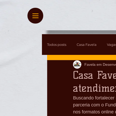
Todos posts
Casa Favela
Vaga
Favela em Desenv
Clipping
ARTIGOS
Casa Fave
atendimen
Buscando fortalecer 
parceria com o Fundo
nos formatos online 