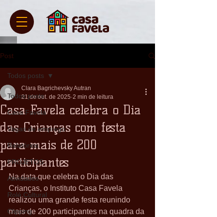
Post
Todos posts
Clara Bagrichevsky Autran
Todos posts
21 de out. de 2025
2 min de leitura
Casa Favela celebra o Dia
Casa Favela
das Crianças com festa
Vagas de emprego
para mais de 200
Relatórios
participantes
PROJETOS
Na data que celebra o Dia das 
Atividades
Crianças, o Instituto Casa Favela 
Rolé Cultural
realizou uma grande festa reunindo 
Clipping
mais de 200 participantes na quadra da 