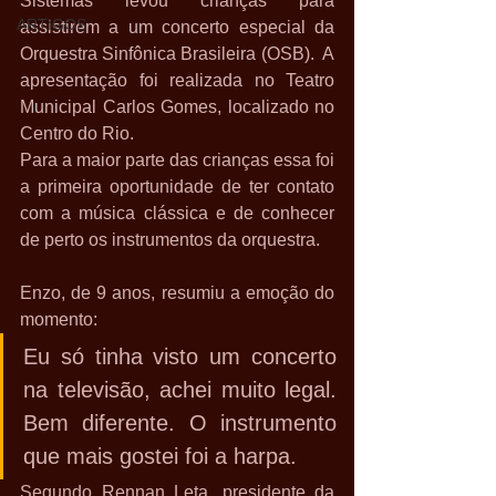
Sistemas levou crianças para 
ARTIGOS
assistirem a um concerto especial da 
Orquestra Sinfônica Brasileira (OSB).  A 
apresentação foi realizada no Teatro 
Municipal Carlos Gomes, localizado no 
Centro do Rio. 
Para a maior parte das crianças essa foi 
a primeira oportunidade de ter contato 
com a música clássica e de conhecer 
de perto os instrumentos da orquestra. 
Enzo, de 9 anos, resumiu a emoção do 
momento:
Eu só tinha visto um concerto 
na televisão, achei muito legal. 
Bem diferente. O instrumento 
que mais gostei foi a harpa.
Segundo Rennan Leta, presidente da 