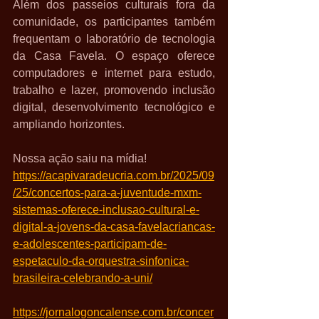
Além dos passeios culturais fora da 
comunidade, os participantes também 
frequentam o laboratório de tecnologia 
da Casa Favela. O espaço oferece 
computadores e internet para estudo, 
trabalho e lazer, promovendo inclusão 
digital, desenvolvimento tecnológico e 
ampliando horizontes.
Nossa ação saiu na mídia!
https://acapivaradeucria.com.br/2025/09
/25/concertos-para-a-juventude-mxm-
sistemas-oferece-inclusao-cultural-e-
digital-a-jovens-da-casa-favelacriancas-
e-adolescentes-participam-de-
espetaculo-da-orquestra-sinfonica-
brasileira-celebrando-a-uni/
https://jornalogoncalense.com.br/concer