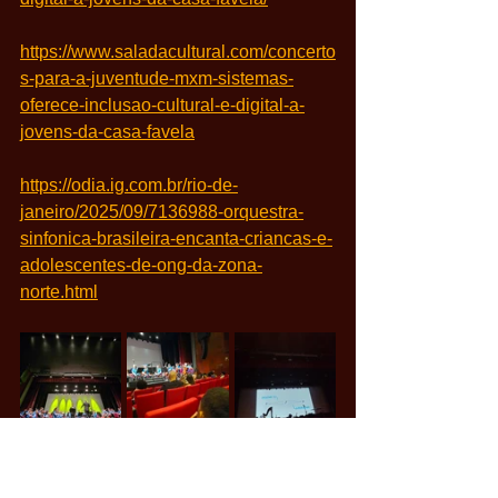
https://www.saladacultural.com/concerto
s-para-a-juventude-mxm-sistemas-
oferece-inclusao-cultural-e-digital-a-
jovens-da-casa-favela
https://odia.ig.com.br/rio-de-
janeiro/2025/09/7136988-orquestra-
sinfonica-brasileira-encanta-criancas-e-
adolescentes-de-ong-da-zona-
norte.html