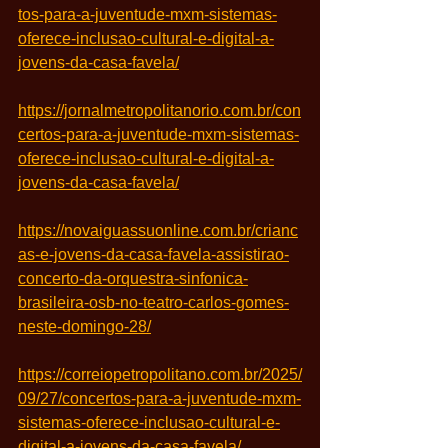
tos-para-a-juventude-mxm-sistemas-
oferece-inclusao-cultural-e-digital-a-
jovens-da-casa-favela/
https://jornalmetropolitanorio.com.br/con
certos-para-a-juventude-mxm-sistemas-
oferece-inclusao-cultural-e-digital-a-
jovens-da-casa-favela/
https://novaiguassuonline.com.br/crianc
as-e-jovens-da-casa-favela-assistirao-
concerto-da-orquestra-sinfonica-
brasileira-osb-no-teatro-carlos-gomes-
neste-domingo-28/
https://correiopetropolitano.com.br/2025/
09/27/concertos-para-a-juventude-mxm-
sistemas-oferece-inclusao-cultural-e-
digital-a-jovens-da-casa-favela/