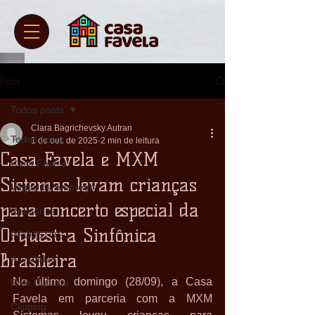
Post
Todos posts
Clara Bagrichevsky Autran
Todos posts
1 de out. de 2025
2 min de leitura
Casa Favela e MXM
Casa Favela
Sistemas levam crianças
Vagas de emprego
para concerto especial da
Relatórios
Orquestra Sinfônica
PROJETOS
Brasileira
Atividades
No último domingo (28/09), a Casa 
Rolé Cultural
Favela em parceria com a MXM 
Clipping