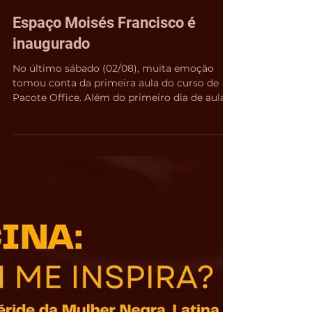
Emilly Assunção
3 de ago. de 2025
2 min de leitura
Espaço Moisés Francisco é
inaugurado
No último sábado (02/08), muita emoção
tomou conta da primeira aula do curso de
Pacote Office. Além do primeiro dia de aula,
tivemos a...