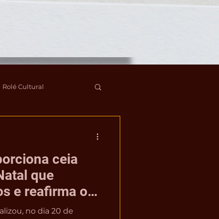
Rolé Cultural
a
porciona ceia
Natal que
os e reafirma o
 com o território
alizou, no dia 20 de