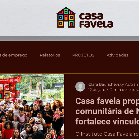
s de emprego
Relatórios
PROJETOS
Atividades
Clara Bagrichevsky Autran
12 de jan.
2 min de leitur
Casa favela pro
comunitária de 
fortalece víncul
cuidado coletivo
O Instituto Casa Favela re