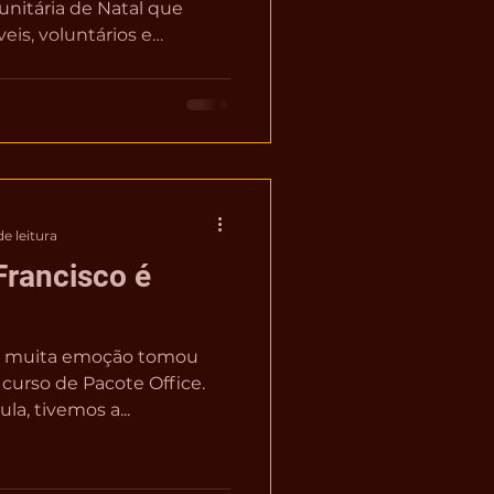
nitária de Natal que
eis, voluntários e
 de partilha, cuidado e
comunitários. A ação
da organização com a
e acolhimento dentro do
e na celebração dessa data
uitas famílias reflete o
cial. Segundo
e leitura
Francisco é
), muita emoção tomou
 curso de Pacote Office.
la, tivemos a...