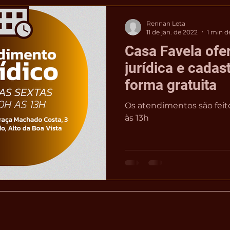
Rennan Leta
11 de jan. de 2022
1 min de
Casa Favela ofe
jurídica e cada
forma gratuita
Os atendimentos são feito
às 13h