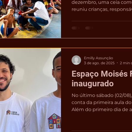
dezembro, uma ceia comu
reuniu crianças, responsáv
parceiros em um momento
fortalecimento dos laços 
reafirma o compromisso 
construção de espaços d
território, principalment
tão importante que para m
Emilly Assunção
abandono e a falta de justiça so
3 de ago. de 2025
2 min d
Rennan Leta
Espaço Moisés 
inaugurado
No último sábado (02/08
conta da primeira aula do
Além do primeiro dia de au