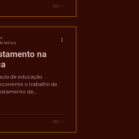
to
e leitura
estamento na
ca
 aula de educação
recorrente o trabalho de
estamento de...