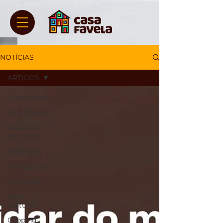
NOTÍCIAS
ARTIGOS
Todos posts
Casa Favela
Vagas de
emprego
Relatórios
PROJETOS
Atividades
Rolé
Cultural
Clipping