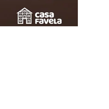
Rennan Leta
5 de jun.
3 min de leitura
A favela vive a emergência
climática, mas constrói soluções